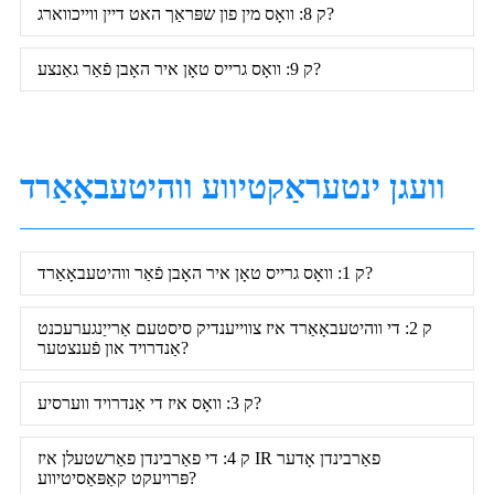
ק 8: וואָס מין פון שפּראַך האט דיין ווייכווארג?
ק 9: וואָס גרייס טאָן איר האָבן פֿאַר גאַנצע?
וועגן ינטעראַקטיווע ווהיטעבאָאַרד
ק 1: וואָס גרייס טאָן איר האָבן פֿאַר ווהיטעבאָאַרד?
ק 2: די ווהיטעבאָאַרד איז צווייענדיק סיסטעם אַרייַנגערעכנט
אַנדרויד און פֿענצטער?
ק 3: וואָס איז די אַנדרויד ווערסיע?
ק 4: די פאַרבינדן פאַרשטעלן איז IR פאַרבינדן אָדער
פּרויעקט קאַפּאַסיטיווע?