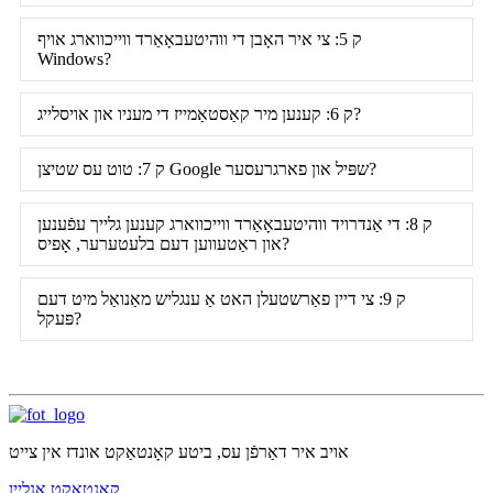
ק 5: צי איר האָבן די ווהיטעבאָאַרד ווייכווארג אויף
Windows?
ק 6: קענען מיר קאַסטאַמייז די מעניו און אויסלייג?
ק 7: טוט עס שטיצן Google שפּיל און פארגרעסער?
ק 8: די אַנדרויד ווהיטעבאָאַרד ווייכווארג קענען גלייך עפֿענען
און ראַטעווען דעם בלעטערער, ​​אָפיס?
ק 9: צי דיין פאַרשטעלן האט אַ ענגליש מאַנואַל מיט דעם
פּעקל?
אויב איר דאַרפֿן עס, ביטע קאָנטאַקט אונדז אין צייט
קאָנטאַקט אָנליין