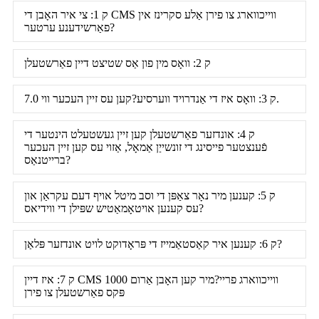
ק 1: צי איר האָבן די CMS ווייכווארג צו פירן אַלע סקרינז אין
פאַרשידענע ערטער?
ק 2: וואָס מין פון אַס שטיצט דיין פאַרשטעלן
ק 3: וואָס איז די אַנדרויד ווערסיע?קען עס זיין העכער ווי 7.0.
ק 4: אונדזער פאַרשטעלן קען זיין געשטעלט הינטער די
פֿענצטער פייסינג די זונשייַן אַמאָל, אַזוי עס קען זיין העכער
ברייטנאַס?
ק 5: קענען מיר נאָר צאַפּן די וסב מיטל אויף דעם עקראַן און
עס קענען אויטאָמאַטיש שפּילן די ווידיאס?
ק 6: קענען איר קאַסטאַמייז די פּראָדוקט לויט אונדזער פּלאַן?
ק 7: איז דיין CMS ווייכווארג פריי?מיר קען האָבן אַרום 1000
פּקס פאַרשטעלן צו פירן