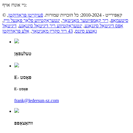
גיי אונדז אויף:
© קאַפּירייט - 2010-2024: כל הזכויות שמורות.
פֿעיִקייטן פּראָדוקטן
,
סיטעמאַפּ
,
ריר קאָמפּיוטער מאָניטאָר
,
ינטעראַקטיווע פלאַך פּאַנעל ווייַז
,
אָפּס דיגיטאַל סיגנאַגע
,
ינטעראַקטיווע ריר דיגיטאַל סיגנאַגע
,
דיגיטאַל
גאַנצע סיגנס
,
43 ריר סקרין מאָניטאָר
,
אַלע פּראָדוקטן
טעלעפאָן
E- פּאָסט
E- פּאָסט
frank@ledersun-sz.com
ווהאַצאַפּפּ