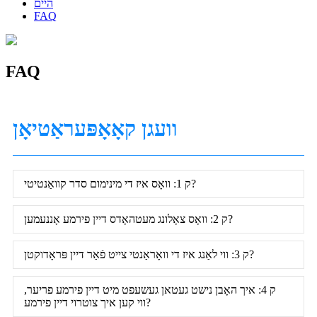
היים
FAQ
FAQ
וועגן קאָאָפּעראַטיאָן
ק 1: וואָס איז די מינימום סדר קוואַנטיטי?
ק 2: וואָס צאָלונג מעטהאָדס דיין פירמע אָננעמען?
ק 3: ווי לאַנג איז די וואָראַנטי צייט פֿאַר דיין פּראָדוקטן?
ק 4: איך האָבן נישט געטאן געשעפט מיט דיין פירמע פריער,
ווי קען איך צוטרוי דיין פירמע?