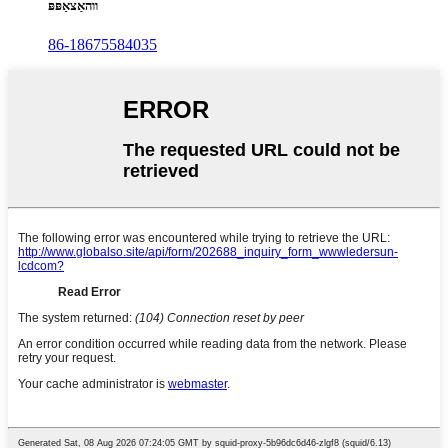
ווהאַצאַפּפּ
86-18675584035