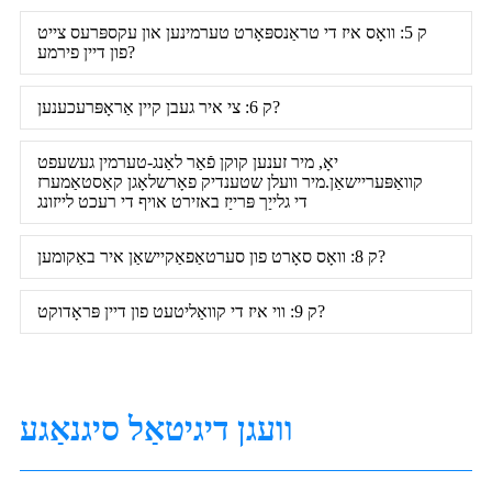
ק 5: וואָס איז די טראַנספּאָרט טערמינען און עקספּרעס צייט
פון דיין פירמע?
ק 6: צי איר געבן קיין אַראָפּרעכענען?
יאָ, מיר זענען קוקן פֿאַר לאַנג-טערמין געשעפט
קוואַפּעריישאַן.מיר וועלן שטענדיק פאָרשלאָגן קאַסטאַמערז
די גלייַך פּרייַז באזירט אויף די רעכט לייזונג
ק 8: וואָס סאָרט פון סערטאַפאַקיישאַן איר באַקומען?
ק 9: ווי איז די קוואַליטעט פון דיין פּראָדוקט?
וועגן דיגיטאַל סיגנאַגע