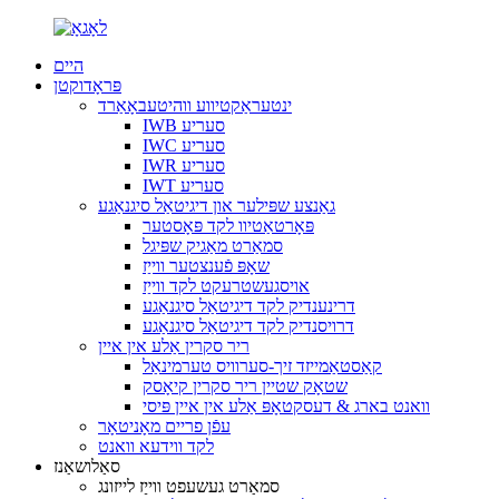
היים
פּראָדוקטן
ינטעראַקטיווע ווהיטעבאָאַרד
IWB סעריע
IWC סעריע
IWR סעריע
IWT סעריע
גאַנצע שפּילער און דיגיטאַל סיגנאַגע
פּאָרטאַטיוו לקד פּאָסטער
סמאַרט מאַגיק שפּיגל
שאָפּ פֿענצטער ווייַז
אויסגעשטרעקט לקד ווייַז
דרינענדיק לקד דיגיטאַל סיגנאַגע
דרויסנדיק לקד דיגיטאַל סיגנאַגע
ריר סקרין אַלע אין איין
קאַסטאַמייזד זיך-סערוויס טערמינאַל
שטאָק שטיין ריר סקרין קיאָסק
וואנט בארג & דעסקטאָפּ אַלע אין איין פּיסי
עפֿן פריים מאָניטאָר
לקד ווידעא וואנט
סאַלושאַנז
סמאַרט געשעפט ווייַז לייזונג