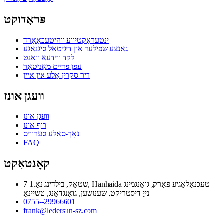
פּראָדוקט
ינטעראַקטיווע ווהיטעבאָאַרד
גאַנצע שפּילער און דיגיטאַל סיגנאַגע
לקד ווידעא וואנט
עפֿן פריים מאָניטאָר
ריר סקרין אַלע אין איין
וועגן אונז
וועגן אונז
רוף אונז
נאָך-סאַלע סערוויס
FAQ
קאָנטאַקט
7 שטאָק, בילדינג נאָ.1, Hanhaida טעכנאָלאָגיע פּאַרק, גואַנגמינג
נייַ דיסטריקט, שענזשען, גואַנגדאָנג, טשיינאַ
0755--29966601
frank@ledersun-sz.com