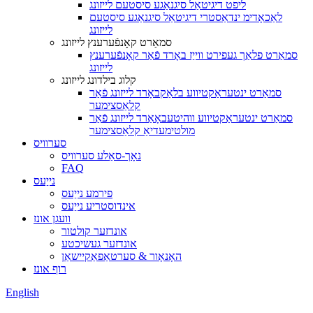
ליפט דיגיטאַל סיגנאַגע סיסטעם לייזונג
לאַכאָדימ ינדאַסטרי דיגיטאַל סיגנאַגע סיסטעם
לייזונג
סמאַרט קאָנפֿערענץ לייזונג
סמאַרט פלאַך געפירט ווייַז באָרד פֿאַר קאָנפֿערענץ
לייזונג
קלוג בילדונג לייזונג
סמאַרט ינטעראַקטיווע בלאַקבאָרד לייזונג פֿאַר
קלאַסצימער
סמאַרט ינטעראַקטיווע ווהיטעבאָאַרד לייזונג פֿאַר
מולטימעדיאַ קלאַסצימער
סערוויס
נאָך-סאַלע סערוויס
FAQ
נייַעס
פירמע נייַעס
אינדוסטריע נייַעס
וועגן אונז
אונדזער קולטור
אונדזער געשיכטע
האָנאָור & סערטאַפאַקיישאַן
רוף אונז
English