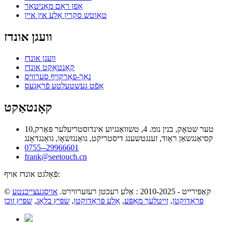
אָפן ראַם מאָניטאָר
טאָוטש סקרין אַלע אין איין
וועגן אונדז
וועגן אונדז
קאָנטאַקט אונדז
נאָך-פאַרקויף סערוויס
אָפֿט געשטעלטע פֿראַגעס
קאָנטאַקט
10טער שטאָק, בנין נומ. 4, טשוואַנגיוע אינדוסטריעלער פּאַרק,
קסיאַנגשאַן ראָוד, זענגטשענג דיסטריקט, גואַנגזשאָו, גואַנגדאָנג
0755--29966601
frank@seetouch.cn
פֿאָלגט אונדז אויף:
© קאַפּירייט - 2010-2025 : אַלע רעכטן רעזערווירט.
אויסגעצייכנטע
פּראָדוקטן
,
זייטלעך מאַפּע
,
אַלע פּראָדוקטן
,
שפּיץ בלאָג
,
שפּיץ זוכן