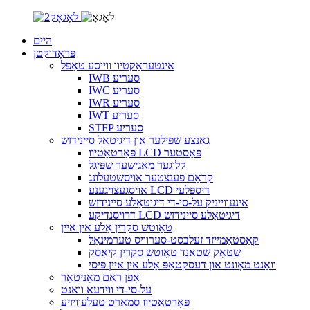
היים
פּראָדוקטן
אינטעראַקטיוו ווייסע טאַפֿל
IWB סעריע
IWC סעריע
IWR סעריע
IWT סעריע
STFP סעריע
גאַנצע שפּילער און דיגיטאַל סיינידזש
פּאָרטאַטיוו LCD פּאָסטער
קלוגער מאַגישער שפּיגל
קראָם פֿענצטער אויסשטעלונג
אויסגעצויגענע LCD דיספּלעי
אינעווייניק על-סי-די דיגיטאַלע סיינידזש
דרויסנדיקע LCD דיגיטאַלע סיינידזש
טאָוטש סקרין אַלע אין איין
קאַסטאַמייזד זעלבסט-סערוויס טערמינאַל
שטאָק שטאַנד טאָוטש סקרין קיאָסק
וואַנט מאָונט און דעסקטאַפּ אַלע אין איין פּיסי
אָפן ראַם מאָניטאָר
על-סי-די ווידעא וואנט
פּאָרטאַטיוו סמאַרט טעלעוויזיע