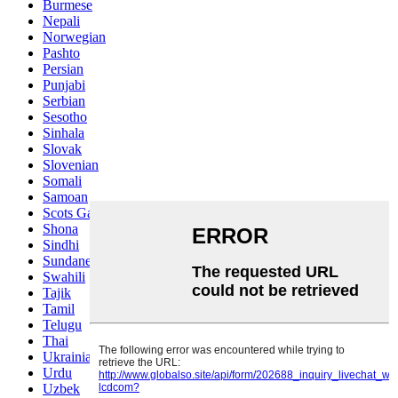
Burmese
Nepali
Norwegian
Pashto
Persian
Punjabi
Serbian
Sesotho
Sinhala
Slovak
Slovenian
Somali
Samoan
Scots Gaelic
Shona
Sindhi
Sundanese
Swahili
Tajik
Tamil
Telugu
Thai
Ukrainian
Urdu
Uzbek