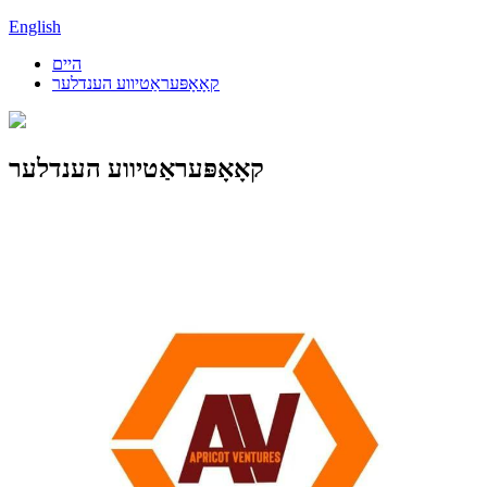
English
היים
קאָאָפּעראַטיווע הענדלער
קאָאָפּעראַטיווע הענדלער