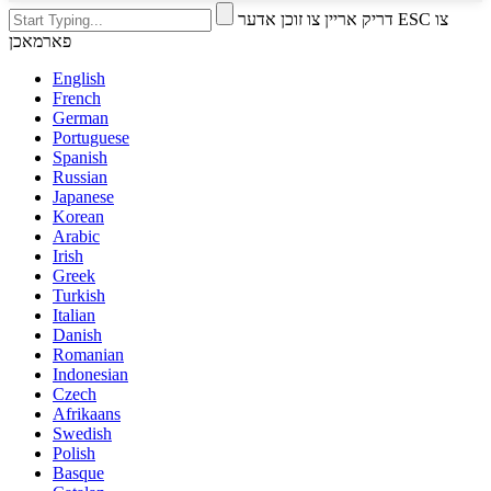
דריק אריין צו זוכן אדער ESC צו
פארמאכן
English
French
German
Portuguese
Spanish
Russian
Japanese
Korean
Arabic
Irish
Greek
Turkish
Italian
Danish
Romanian
Indonesian
Czech
Afrikaans
Swedish
Polish
Basque