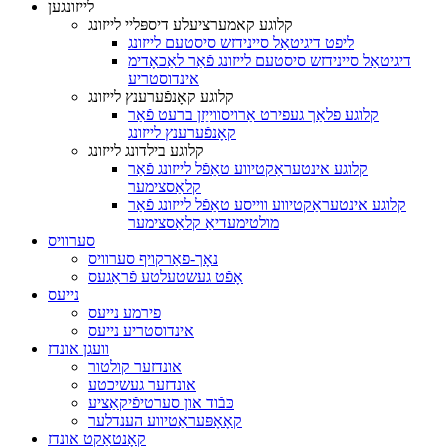
לייזונגען
קלוגע קאמערציעלע דיספּליי לייזונג
ליפט דיגיטאַל סיינידזש סיסטעם לייזונג
דיגיטאַל סיינידזש סיסטעם לייזונג פֿאַר לאַכאָדימ
אינדוסטריע
קלוגע קאָנפֿערענץ לייזונג
קלוגע פלאַך געפירט אַרויסווייַזן ברעט פֿאַר
קאָנפֿערענץ לייזונג
קלוגע בילדונג לייזונג
קלוגע אינטעראַקטיווע טאַפֿל לייזונג פֿאַר
קלאַסצימער
קלוגע אינטעראַקטיווע ווייסע טאַפֿל לייזונג פֿאַר
מולטימעדיאַ קלאַסצימער
סערוויס
נאָך-פאַרקויף סערוויס
אָפֿט געשטעלטע פֿראַגעס
נייעס
פירמע נייעס
אינדוסטריע נייעס
וועגן אונדז
אונדזער קולטור
אונדזער געשיכטע
כּבֿוד און סערטיפֿיקאַציע
קאָאָפּעראַטיווע הענדלער
קאָנטאַקט אונדז