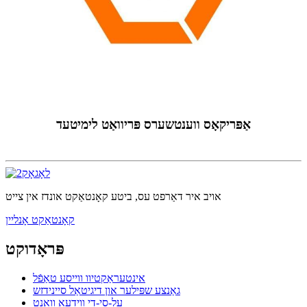
אַפּריקאָס ווענטשערס פּריוואַט לימיטעד
אויב איר דאַרפט עס, ביטע קאָנטאַקט אונדז אין צייט
קאָנטאַקט אָנליין
פּראָדוקט
אינטעראַקטיוו ווייסע טאַפֿל
גאַנצע שפּילער און דיגיטאַל סיינידזש
על-סי-די ווידעא וואנט