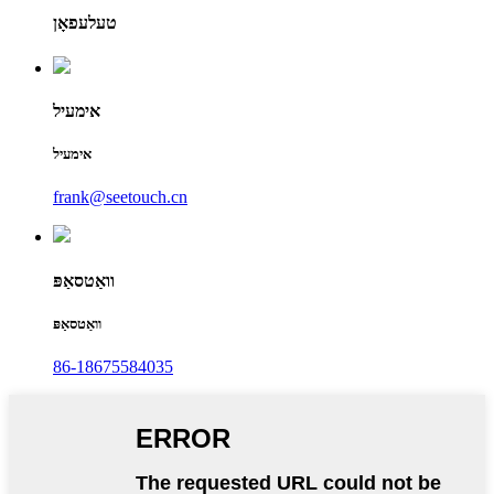
טעלעפאָן
אימעיל
אימעיל
frank@seetouch.cn
וואַטסאַפּ
וואַטסאַפּ
86-18675584035